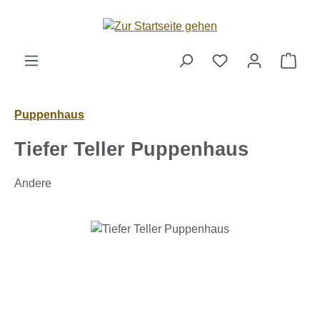
Zum Hauptinhalt springen
Ware
Puppenhaus
Tiefer Teller Puppenhaus
Andere
Bildergalerie überspringen