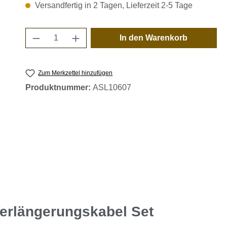
Versandfertig in 2 Tagen, Lieferzeit 2-5 Tage
Produkt Anzahl: Gib den gewünschten 
In den Warenkorb
Zum Merkzettel hinzufügen
Produktnummer:
ASL10607
Verlängerungskabel Set