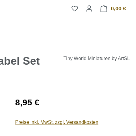
0,00 €
Ware
abel Set
Tiny World Miniaturen by ArtSL
Regulärer Preis:
8,95 €
Preise inkl. MwSt. zzgl. Versandkosten