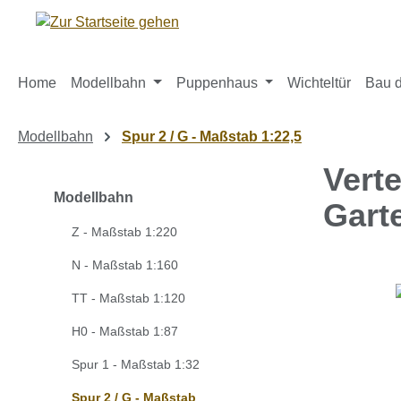
m Hauptinhalt springen
Zur Suche springen
Zur Hauptnavigation springen
Home
Modellbahn
Puppenhaus
Wichteltür
Bau d
Modellbahn
Spur 2 / G - Maßstab 1:22,5
Vert
Modellbahn
Gart
Z - Maßstab 1:220
N - Maßstab 1:160
Bildergaleri
TT - Maßstab 1:120
H0 - Maßstab 1:87
Spur 1 - Maßstab 1:32
Spur 2 / G - Maßstab