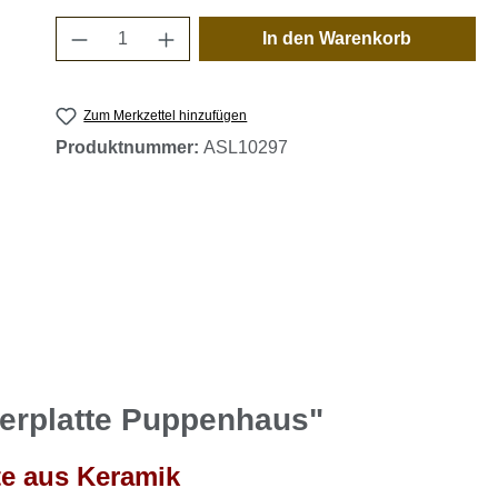
Produkt Anzahl: Gib den gewünschten 
In den Warenkorb
Zum Merkzettel hinzufügen
Produktnummer:
ASL10297
ierplatte Puppenhaus"
te aus Keramik