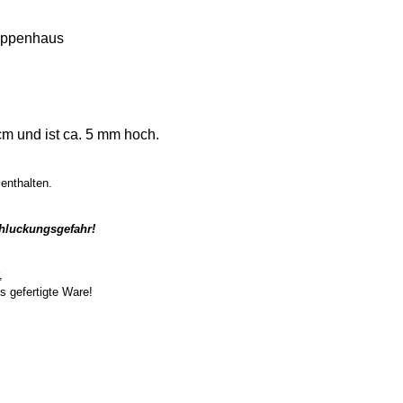
uppenhaus
cm und ist ca. 5 mm hoch.
 enthalten.
chluckungsgefahr!
ler,
s gefertigte Ware!