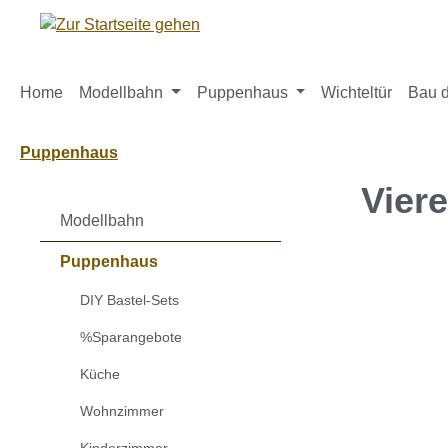
m Hauptinhalt springen
Zur Suche springen
Zur Hauptnavigation springen
Home
Modellbahn
Puppenhaus
Wichteltür
Bau d
Puppenhaus
Vier
Modellbahn
Puppenhaus
Bildergaleri
DIY Bastel-Sets
%Sparangebote
Küche
Wohnzimmer