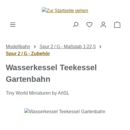
Zum Hauptinhalt springen
Ware
Modellbahn
Spur 2 / G - Maßstab 1:22,5
Spur 2 / G - Zubehör
Wasserkessel Teekessel
Gartenbahn
Tiny World Miniaturen by ArtSL
Bildergalerie überspringen