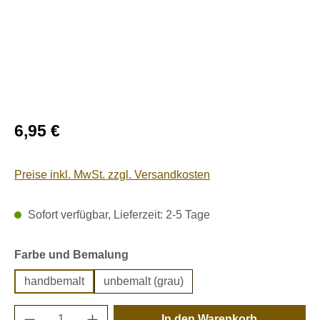
Regulärer Preis:
6,95 €
Preise inkl. MwSt. zzgl. Versandkosten
Sofort verfügbar, Lieferzeit: 2-5 Tage
auswählen
Farbe und Bemalung
handbemalt
unbemalt (grau)
Produkt Anzahl: Gib den gewünschten Wert e
In den Warenkorb