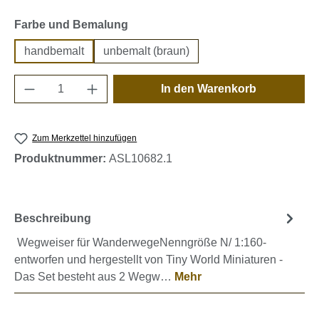
auswählen
Farbe und Bemalung
handbemalt
unbemalt (braun)
Produkt Anzahl: Gib den gewünschten Wert e
In den Warenkorb
Zum Merkzettel hinzufügen
Produktnummer:
ASL10682.1
Beschreibung
Wegweiser für WanderwegeNenngröße N/ 1:160-
entworfen und hergestellt von Tiny World Miniaturen -
Das Set besteht aus 2 Wegw…
Mehr