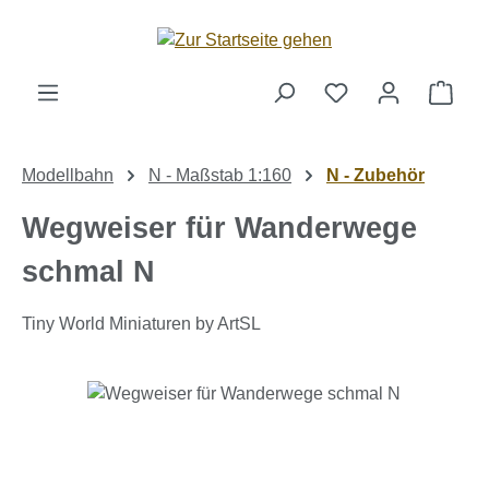
Zum Hauptinhalt springen
Ware
Modellbahn
N - Maßstab 1:160
N - Zubehör
Wegweiser für Wanderwege
schmal N
Tiny World Miniaturen by ArtSL
Bildergalerie überspringen