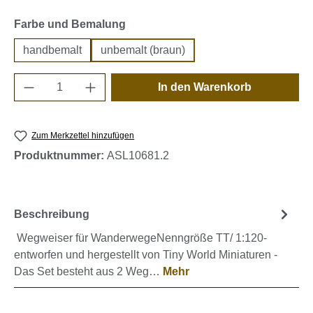
auswählen
Farbe und Bemalung
handbemalt
unbemalt (braun)
Produkt Anzahl: Gib den gewünschten Wert e
In den Warenkorb
Zum Merkzettel hinzufügen
Produktnummer:
ASL10681.2
Beschreibung
Wegweiser für WanderwegeNenngröße TT/ 1:120-
entworfen und hergestellt von Tiny World Miniaturen -
Das Set besteht aus 2 Weg…
Mehr