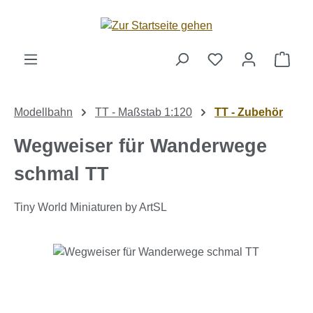
Zum Hauptinhalt springen
Ware
Modellbahn
TT - Maßstab 1:120
TT - Zubehör
Wegweiser für Wanderwege
schmal TT
Tiny World Miniaturen by ArtSL
Bildergalerie überspringen