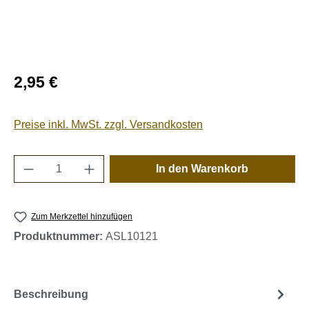
Regulärer Preis:
2,95 €
Preise inkl. MwSt. zzgl. Versandkosten
Produkt Anzahl: Gib den gewünschten Wert e
In den Warenkorb
Zum Merkzettel hinzufügen
Produktnummer:
ASL10121
Beschreibung