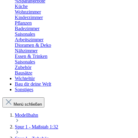
%Sparangebote
Küche
Wohnzimmer
Kinderzimmer
Pflanzen
Badezimmer
Saisonales
Arbeitszimmer
Dioramen & Deko
Nähzimmer
Essen & Trinken
Saisonales
Zubehör
Bausätze
Wichteltür
Bau dir deine Welt
Sonstiges
Menü schließen
Modellbahn
Spur 1 - Maßstab 1:32