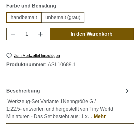
auswählen
Farbe und Bemalung
handbemalt
unbemalt (grau)
Produkt Anzahl: Gib den gewünschten Wert e
In den Warenkorb
Zum Merkzettel hinzufügen
Produktnummer:
ASL10689.1
Beschreibung
Werkzeug-Set Variante 1Nenngröße G /
1:22,5- entworfen und hergestellt von Tiny World
Miniaturen - Das Set besteht aus: 1 x…
Mehr