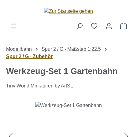
Zum Hauptinhalt springen
Ware
Modellbahn
Spur 2 / G - Maßstab 1:22,5
Spur 2 / G - Zubehör
Werkzeug-Set 1 Gartenbahn
Tiny World Miniaturen by ArtSL
Bildergalerie überspringen