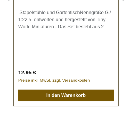
Stapelstühle und GartentischNenngröße G /
1:22,5- entworfen und hergestellt von Tiny
World Miniaturen - Das Set besteht aus 2
stapelbaren Stühlen und einem
Gartentisch.Maße Stuhl: ca. 27,5 x 30,7 x
35,4 mmMaße Tisch: 42,3 x 58,5 x 58,5
mmKein Spielzeug - es besteht
Verschluckungsgefahr!
Regulärer Preis:
12,95 €
Preise inkl. MwSt. zzgl. Versandkosten
In den Warenkorb