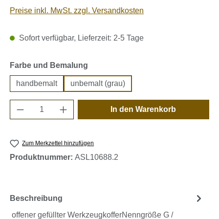
Preise inkl. MwSt. zzgl. Versandkosten
Sofort verfügbar, Lieferzeit: 2-5 Tage
auswählen
Farbe und Bemalung
handbemalt
unbemalt (grau)
Produkt Anzahl: Gib den gewünschten Wert e
In den Warenkorb
Zum Merkzettel hinzufügen
Produktnummer:
ASL10688.2
Beschreibung
offener gefüllter WerkzeugkofferNenngröße G /