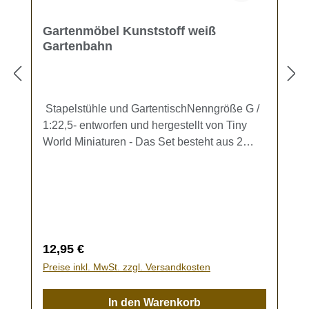
Gartenmöbel Kunststoff weiß
Gartenbahn
Stapelstühle und GartentischNenngröße G /
1:22,5- entworfen und hergestellt von Tiny
World Miniaturen - Das Set besteht aus 2
stapelbaren Stühlen und einem
Gartentisch.Maße Stuhl: ca. 27,5 x 30,7 x
35,4 mmMaße Tisch: 42,3 x 58,5 x 58,5
mmKein Spielzeug - es besteht
Verschluckungsgefahr!
Regulärer Preis:
12,95 €
Preise inkl. MwSt. zzgl. Versandkosten
In den Warenkorb