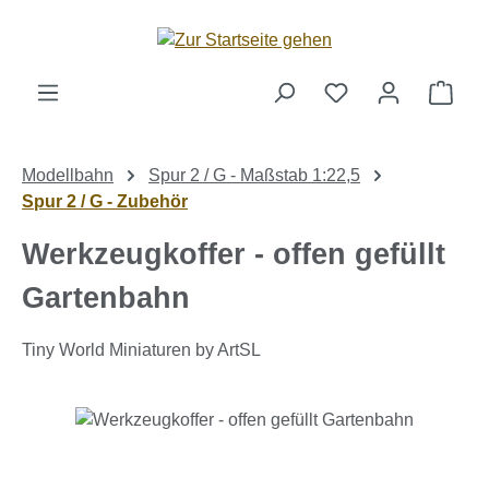
Zum Hauptinhalt springen
Ware
Modellbahn
Spur 2 / G - Maßstab 1:22,5
Spur 2 / G - Zubehör
Werkzeugkoffer - offen gefüllt
Gartenbahn
Tiny World Miniaturen by ArtSL
Bildergalerie überspringen