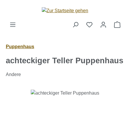
Zum Hauptinhalt springen
Ware
Puppenhaus
achteckiger Teller Puppenhaus
Andere
Bildergalerie überspringen