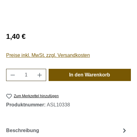
Regulärer Preis:
1,40 €
Preise inkl. MwSt. zzgl. Versandkosten
Produkt Anzahl: Gib den gewünschten Wert e
In den Warenkorb
Zum Merkzettel hinzufügen
Produktnummer:
ASL10338
Beschreibung