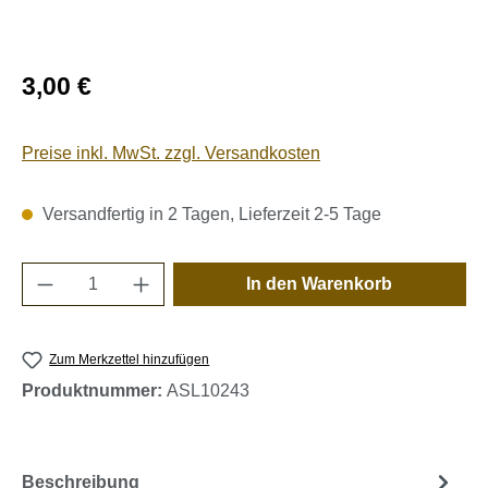
Regulärer Preis:
3,00 €
Preise inkl. MwSt. zzgl. Versandkosten
Versandfertig in 2 Tagen, Lieferzeit 2-5 Tage
Produkt Anzahl: Gib den gewünschten Wert e
In den Warenkorb
Zum Merkzettel hinzufügen
Produktnummer:
ASL10243
Beschreibung