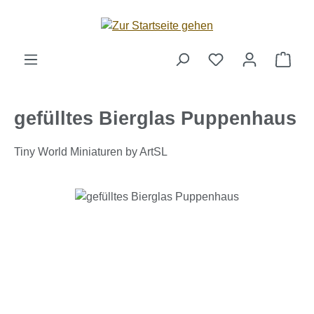
Zum Hauptinhalt springen
Ware
gefülltes Bierglas Puppenhaus
Tiny World Miniaturen by ArtSL
Bildergalerie überspringen